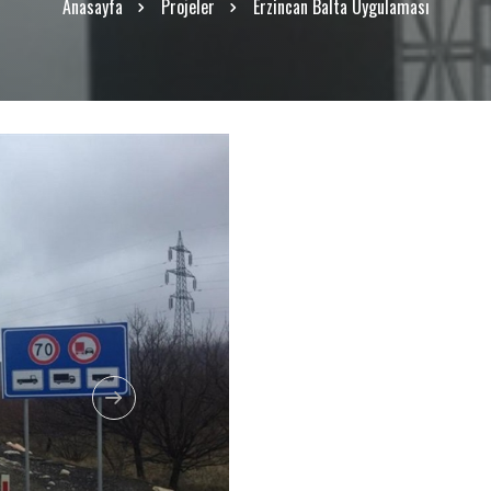
Anasayfa
Projeler
Erzincan Balta Uygulaması