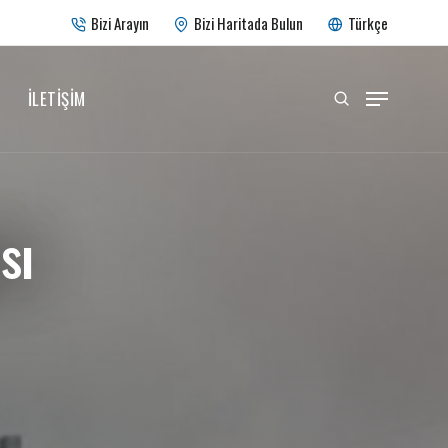
Bizi Arayın
Bizi Haritada Bulun
Türkçe
İLETIŞIM
sı